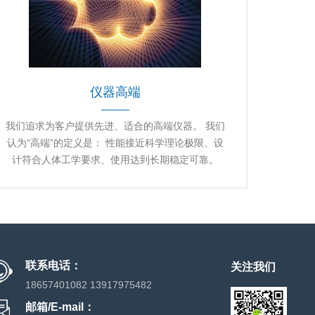
仪器高端
我们追求为客户提供先进、适合的高端仪器。 我们
认为“高端”的定义是： 性能接近科学理论极限、设
计符合人体工学要求、使用达到长期稳定可靠。
联系电话：
关注我们
18657401082 13917975482
邮箱/E-mail：