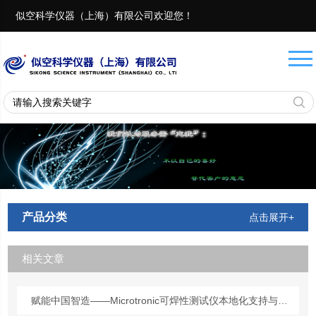
似空科学仪器（上海）有限公司欢迎您！
联系电话：
18657401082 13917975482
产品分类
点击展开+
相关文章
赋能中国智造——Microtronic可焊性测试仪本地化支持与成功实践