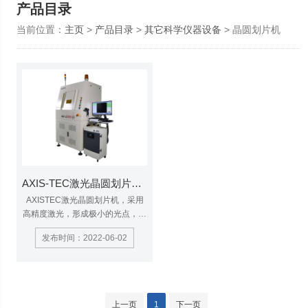
产品目录
当前位置：
主页
>
产品目录
>
其它科学仪器设备
> 晶圆划片机
AXIS-TEC激光晶圆划片机AX-LS100
AXISTEC激光晶圆划片机，采用
高精度激光，形成极小的光点，因
其非接触式加工，对工件本身无机
发布时间：2022-06-02
械冲压力，工件不易变形，且热影
响极小，激光寿命长，搭配高精度
平移台，使得划片精度高，速度
快，成本更低。
上一页
1
下一页