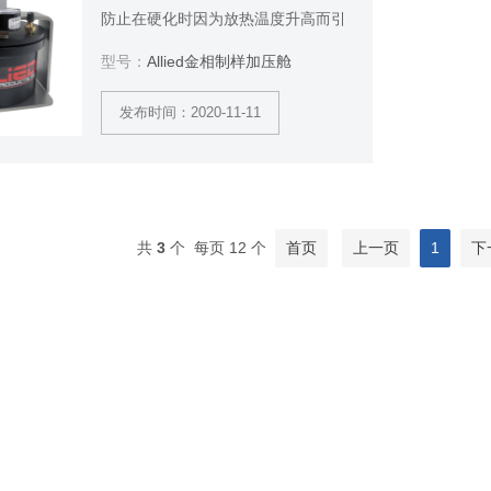
防止在硬化时因为放热温度升高而引
起气泡（脱气）。使镶嵌样品的边缘
型号：
Allied金相制样加压舱
保持更清晰，提高镶嵌材料的粘附和
减少收缩。
发布时间：2020-11-11
共
3
个 每页 12 个
首页
上一页
1
下