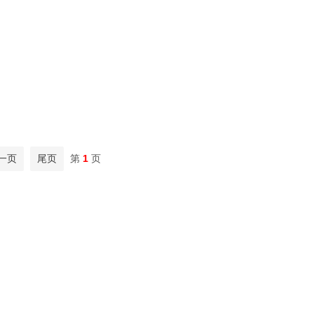
一页
尾页
第
1
页