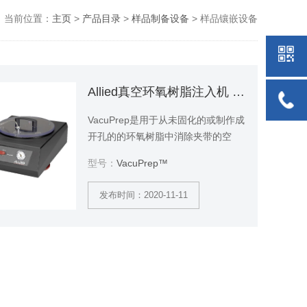
当前位置：
主页
>
产品目录
>
样品制备设备
> 样品镶嵌设备
Allied真空环氧树脂注入机 VacuPrep™
VacuPrep是用于从未固化的或制作成
开孔的的环氧树脂中消除夹带的空
气，以提供最大的粘接，在研磨准备
型号：
VacuPrep™
期间保持样品的一致性，减少开裂或
剥离的情况。可以真空抽取那些粘接
发布时间：2020-11-11
过或焊接过的包埋样品中的空气，也
可以对完整的预备样品做减重、裂
化、分层等处理。