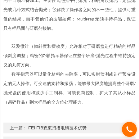
的半自动准备加工。主要性能包括平行抛光，精确角度抛光，定点抛
光或几种方式结合抛光；它解决了操作者之间的不一致性，提供可重
复的结果，而不管他们的技能如何；
无须手持样品，保证
MultiPrep
只有样品面与研磨剂接触。
双测微计（倾斜度和摆动度）允许相对于研磨盘进行精确的样品
倾斜度调整；精密的
轴指示器保证在整个研磨
抛光过程中维持预定
Z-
/
义的几何方向。
数字指示器可以量化材料的去除率，可以实时监测或进行预先设
定的无人操作。可变速的旋转和振荡，能够最大限度地提高整个研磨
/
抛光盘的使用和减少手工制样。可调负荷控制，扩大了其从小样品
（易碎样品）到大样品的全方位处理能力。
上一篇：
FEI FIB双束扫描电镜技术优势