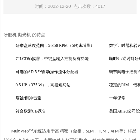
时间：2022-12-20 点击次数：4017
研磨机 抛光机 的特点
研磨盘速度范围：
5-350 RPM（5转速增量）
数字计时器和转
7“LCD触摸屏，带键盘输入控制所有功能
顺时针
/逆时针
可选的
AD-5 ™自动操作流体分配器
调节阀电子控制
0.5 HP（375 W），高扭矩马达
稳定的
RIM，铝
腐蚀
/耐冲击盖
一年保修
符合欧盟
CE标准
美国
Allied公
™系统适用于高精密（金相，
，
，
等）样品
MultiPrep
SEM
TEM
AFM