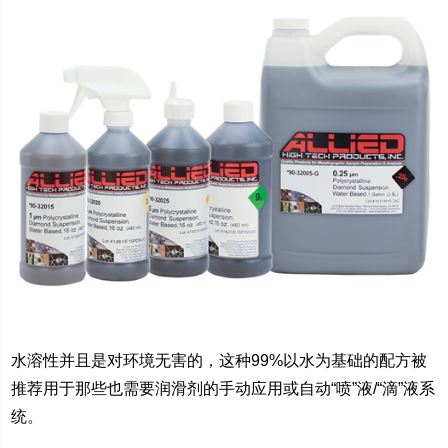
水溶性并且是对环境无害的，这种
99%
以水为基础的配方被
推荐用于那些也需要润滑剂的手动应用或自动
“
喷
”
液
/“
滴
”
液系
统。