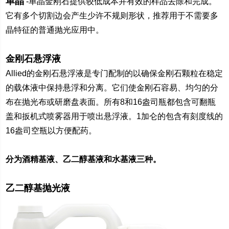
单晶
-
单晶金刚石提供较低成本并有效的样品去除和完成。
它有多个切割边会产生少许不规则形状，推荐用于不需要多
晶特征的普通抛光应用中。
金刚石悬浮液
Allied
的金刚石悬浮液是专门配制的以确保金刚石颗粒在稳定
的载体液中保持悬浮和分离。它们使金刚石容易、均匀的分
布在抛光布或研磨盘表面。所有
8
和
16
盎司瓶都包含可翻瓶
盖和扳机式喷雾器用于喷出悬浮液。
1
加仑的包含有刻度线的
16
盎司空瓶以方便配药。
分为酒精基液、乙二醇基液和水基液三种。
乙二醇基抛光液