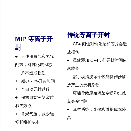
传统等离子开封
MIP 等离子开
+
CF4 刻蚀对钝化层和芯片会造
封
成损伤
+
只使用氧气和氢气
+
虽然添加 CF4，但开封时间依
配方，对钝化层和芯
然较长
片不造成损伤
+
需手动清洗每个蚀刻操作步骤
+
减少 70%开封时间
所产生的无机
杂质
+
全自动开封过程
+
可能导致原始污染杂质和失效
+
保留原始污染杂质
点会被消除
和失效点
+
真空系统，维修和维护成本较
+
常规气压，减少维
高
修和维护成本