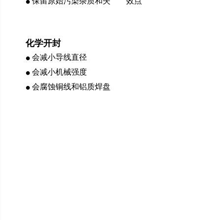
保留原始污染杂质和失 效点
⚫
化学开封
会减小导线直径
⚫
会减小机械强度
⚫
会腐蚀铜线和铝质焊盘
⚫
用于可靠性测试和失效分析
的开封技术