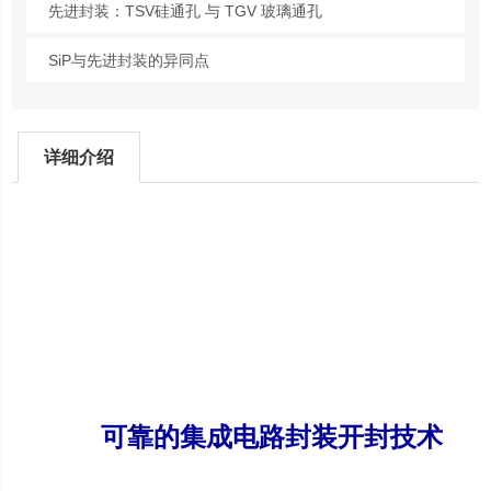
先进封装：TSV硅通孔 与 TGV 玻璃通孔
SiP与先进封装的异同点
详细介绍
微波诱导等离子芯片开封系
统（
JIACO-MIP）
可靠的集成电路封装开封技术