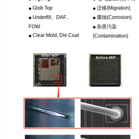
Glob Top
迁移(Migration)
⚫
⚫
Underfill、DAF、
腐蚀(Corrosion)
⚫
⚫
FOW
杂质污染
⚫
Clear Mold, Die Coat
(Contamination)
⚫