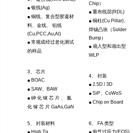
Chip）
银线(Ag)
⚫
重布线层(RDL)
⚫
铜线、复合型胶凝材
⚫
铜柱(Cu Pillar)、
⚫
料、金线、 铝线
焊锡凸块（Solder
(Cu,PCC,Au,Al)
Bump）
常规或经过老化测试
⚫
扇入型和扇出型
⚫
的样品
WLP
3、 芯片
4、 封装
BOAC
⚫
2.5D / 3D
⚫
SAW、BAW
⚫
SiP、CoWoS
⚫
砷 化 镓 芯 片 、 氮
⚫
Chip on Board
⚫
化 镓 芯 片 GaAs,GaN
5、 封装材料
6、 FA 类型
High Tg
电气过应力(EOS)
⚫
⚫